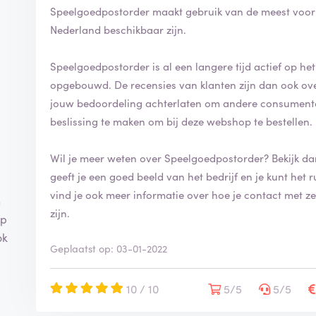
Speelgoedpostorder maakt gebruik van de meest voor
Nederland beschikbaar zijn.
Speelgoedpostorder is al een langere tijd actief op he
opgebouwd. De recensies van klanten zijn dan ook overwegend positief. Op ReviewXL kan jij ook
jouw bedoordeling achterlaten om andere consument
beslissing te maken om bij deze webshop te bestellen.
Wil je meer weten over Speelgoedpostorder? Bekijk d
geeft je een goed beeld van het bedrijf en je kunt het ruime ass
vind je ook meer informatie over hoe je contact met 
n
zijn.
op
ok
Geplaatst op: 03-01-2022
10 / 10
5/5
5/5