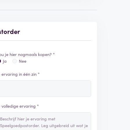
storder
ou je hier nogmaals kopen? *
Ja
Nee
e ervaring in één zin *
e volledige ervaring *