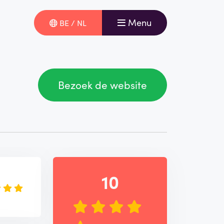
Menu
BE / NL
Bezoek de website
e
10