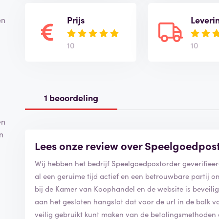
Prijs
Leveri
en
10
10
1 beoordeling
en
n
Lees onze review over Speelgoedpos
al een geruime tijd actief en een betrouwbare partij om bij te bestellen. S
bij de Kamer van Koophandel en de website is beveiligd met ee
aan het gesloten hangslot dat voor de url in de balk van de webbrow
veilig gebruikt kunt maken van de betalingsmethoden die zij aan