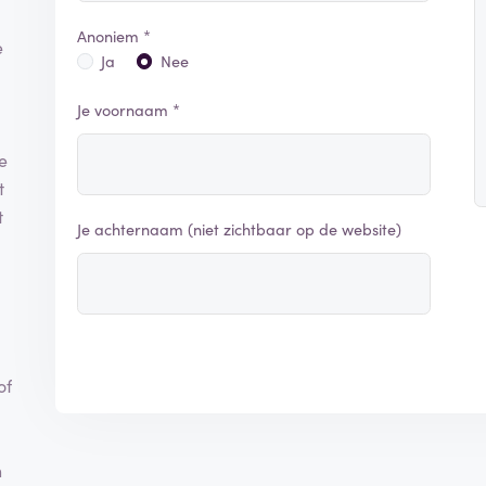
Anoniem *
e
Ja
Nee
Je voornaam *
e
t
t
Je achternaam (niet zichtbaar op de website)
of
n