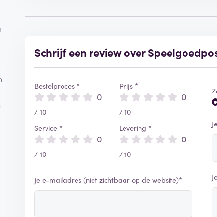
g
Schrijf een review over Speelgoedpo
n
Bestelproces *
Prijs *
Z
0
0
n
/ 10
/ 10
s
J
Service *
Levering *
0
0
/ 10
/ 10
J
Je e-mailadres (niet zichtbaar op de website)*