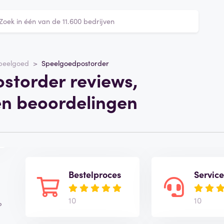
peelgoed
Speelgoedpostorder
storder reviews,
en beoordelingen
Bestelproces
Servic
10
10
?