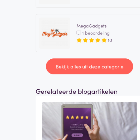
MegaGadgets
1 beoordeling
10
Bekijk alles uit deze categorie
Gerelateerde blogartikelen