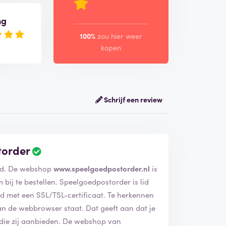
ng
100%
zou hier weer
kopen
Schrijf een review
torder
Wij hebben het bedrijf Speelgoedpostorder geverifieerd. De webshop
www.speelgoedpostorder.nl
is
peelgoedpostorder is lid
n SSL/TSL-certificaat. Te herkennen
ser staat. Dat geeft aan dat je
bieden. De webshop van