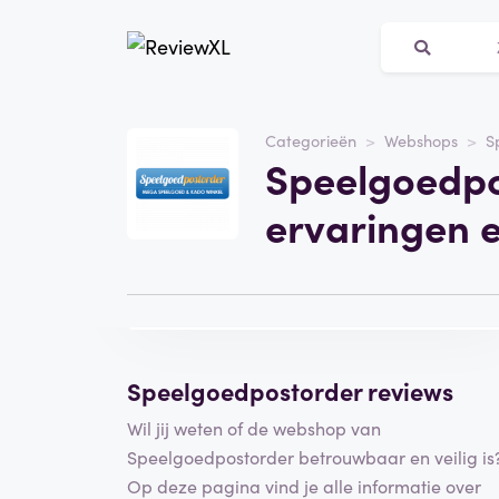
Website
speelgoedpostorder.nl
Categorieën
Webshops
S
Speelgoedpo
Categorie
Webshops
ervaringen 
Bezoek de website
Schrijf een
beoordeling
Speelgoedpostorder reviews
Wil jij weten of de webshop van
Speelgoedpostorder betrouwbaar en veilig is
Op deze pagina vind je alle informatie over