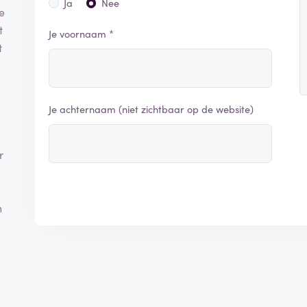
Ja
Nee
e
t
Je voornaam *
t
Je achternaam (niet zichtbaar op de website)
r
n