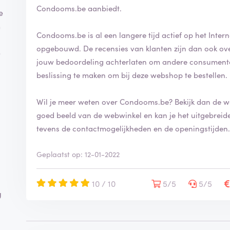
Condooms.be aanbiedt.
e
n
Condooms.be is al een langere tijd actief op het Inte
opgebouwd. De recensies van klanten zijn dan ook overwegend positief. Op ReviewXL kan jij ook
e
jouw bedoordeling achterlaten om andere consument
beslissing te maken om bij deze webshop te bestellen.
Wil je meer weten over Condooms.be? Bekijk dan de 
goed beeld van de webwinkel en kan je het uitgebreide assortiment be
tevens de contactmogelijkheden en de openingstijden
Geplaatst op: 12-01-2022
10 / 10
5/5
5/5
g