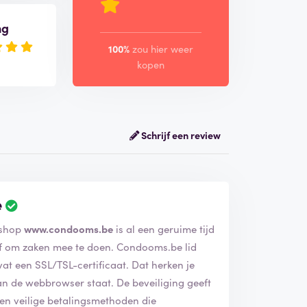
ng
100%
zou hier weer
kopen
Schrijf een review
e
verifieerd. De webshop
www.condooms.be
is al een geruime tijd
n mee te doen. Condooms.be lid
L/TSL-certificaat. Dat herken je
ser staat. De beveiliging geeft
 en veilige betalingsmethoden die