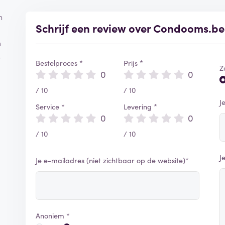
n
Schrijf een review over Condooms.be
n
s
Bestelproces *
Prijs *
Z
0
0
/ 10
/ 10
J
Service *
Levering *
0
0
/ 10
/ 10
J
Je e-mailadres (niet zichtbaar op de website)*
Anoniem *