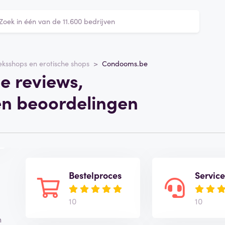
eksshops en erotische shops
Condooms.be
 reviews,
en beoordelingen
Bestelproces
Servic
10
10
n