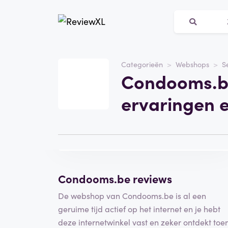
Website
condooms.be
Categorieën
Webshops
S
Condooms.be
Categorie
Webshops
ervaringen 
Bezoek de website
Schrijf een
beoordeling
Condooms.be reviews
De webshop van Condooms.be is al een
geruime tijd actief op het internet en je hebt
deze internetwinkel vast en zeker ontdekt toe