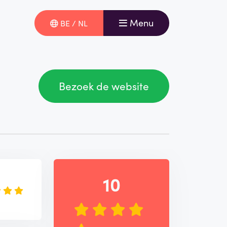
Menu
BE / NL
Bezoek de website
e
10