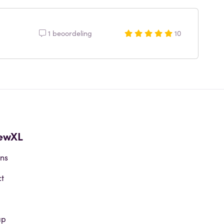
1 beoordeling
10
ewXL
ns
t
ap