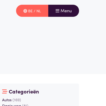
Menu
BE / NL
Categorieën
Autos
(169)
Dagje weg
(81)