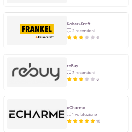
Kaiser+Kraft
2 recensioni
6
reBuy
2 recensioni
6
eCharme
1 valutazione
10