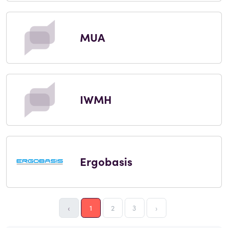
MUA
IWMH
Ergobasis
‹
1
2
3
›