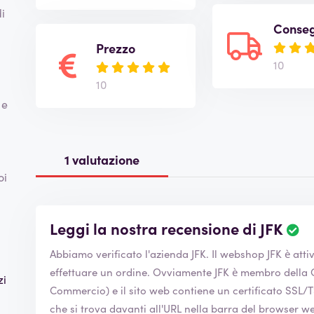
i
Conse
Prezzo
10
10
 e
1 valutazione
oi
Leggi la nostra recensione di JFK
L
a
Abbiamo verificato l'azienda JFK. Il webshop
JFK
è atti
v
i
a
effettuare un ordine. Ovviamente JFK è membro della Camera di Commercio (Camera di
zi
l
Commercio) e il sito web contiene un certificato SSL/TSL. Puoi riconoscerlo dal lucchetto 
u
che si trova davanti all'URL nella barra del browser web. La sicurezza indica che puoi utilizza