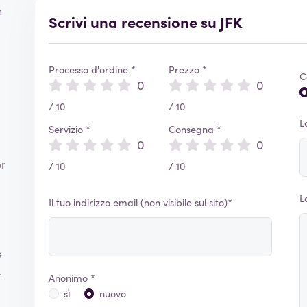
a
n
Scrivi una recensione su JFK
a
Processo d'ordine *
Prezzo *
C
0
0
/ 10
/ 10
L
Servizio *
Consegna *
0
0
er
/ 10
/ 10
L
i
Il tuo indirizzo email (non visibile sul sito)*
e
.
Anonimo *
sì
nuovo