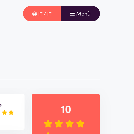
Menù
IT / IT
o
10