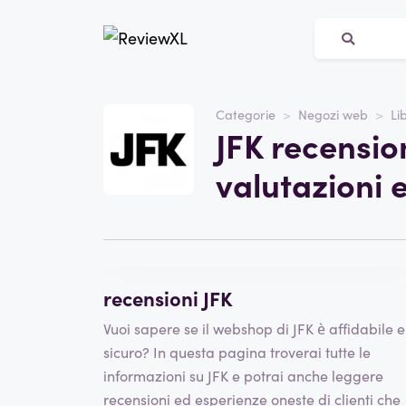
Sito web
JFK
Categorie
Negozi web
Lib
JFK recensio
Categoria
Negozi web
valutazioni 
Scrivere una recensione
recensioni JFK
Vuoi sapere se il webshop di JFK è affidabile e
sicuro? In questa pagina troverai tutte le
informazioni su JFK e potrai anche leggere
recensioni ed esperienze oneste di clienti che