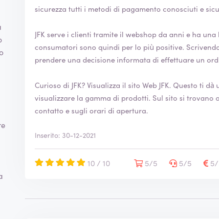
t
sicurezza tutti i metodi di pagamento conosciuti e sicur
a
z
a
i
JFK serve i clienti tramite il webshop da anni e ha una buona reput
o
o
consumatori sono quindi per lo più positive. Scrivendo una recensione, aiuti i consumatori a
n
o
prendere una decisione informata di effettuare un or
e
è
s
Curioso di JFK? Visualizza il sito Web
JFK
. Questo ti dà un'idea migliore dell'azienda e puoi
t
visualizzare la gamma di prodotti. Sul sito si trovano anche maggiori informazioni sulle opzioni di
a
contatto e sugli orari di apertura.
t
a
re
v
Inserito: 30-12-2021
e
r
10 / 10
5/5
5/5
5
i
f
a
i
c
a
t