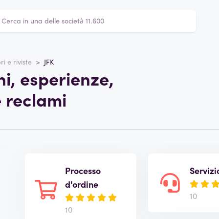
ri e riviste
JFK
ni, esperienze,
e reclami
Processo
Servizi
d'ordine
10
10