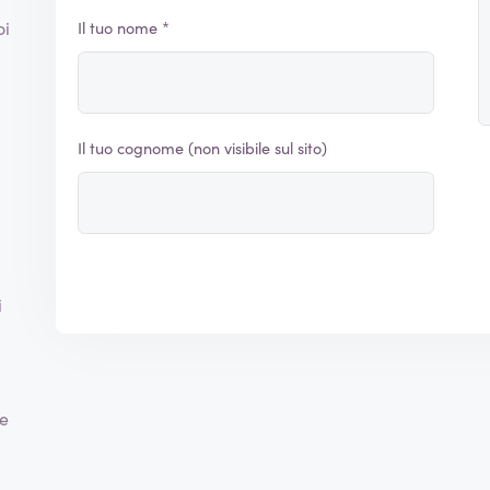
oi
Il tuo nome *
Il tuo cognome (non visibile sul sito)
i
re