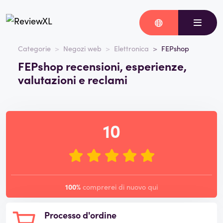
Categorie
Negozi web
Elettronica
FEPshop
FEPshop recensioni, esperienze,
valutazioni e reclami
10
100%
comprerei di nuovo qui
Processo d'ordine