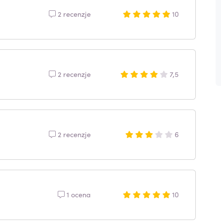
2 recenzje
10
2 recenzje
7,5
2 recenzje
6
1 ocena
10