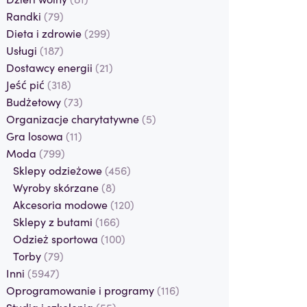
Randki
(79)
Dieta i zdrowie
(299)
Usługi
(187)
Dostawcy energii
(21)
Jeść pić
(318)
Budżetowy
(73)
Organizacje charytatywne
(5)
Gra losowa
(11)
Moda
(799)
Sklepy odzieżowe
(456)
Wyroby skórzane
(8)
Akcesoria modowe
(120)
Sklepy z butami
(166)
Odzież sportowa
(100)
Torby
(79)
Inni
(5947)
Oprogramowanie i programy
(116)
Studia i szkolenia
(55)