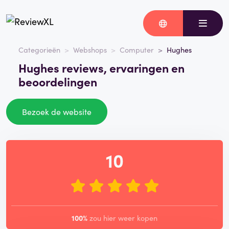
Categorieën
Webshops
Computer
Hughes
Hughes reviews, ervaringen en
beoordelingen
Bezoek de website
10
100%
zou hier weer kopen