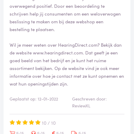
i
overwegend positief. Door een beoordeling te
e
schrijven help jij consumenten om een weloverwogen
e
beslissing te maken om bij deze webshop een
r
d
bestelling te plaatsen.
Wil je meer weten over HearingDirect.com? Bekijk dan
de website
www.hearingdirect.com
. Dat geeft je een
goed beeld van het bedrijf en je kunt het ruime
assortiment bekijken. Op de website vind je ook meer
informatie over hoe je contact met ze kunt opnemen en
wat hun openingstijden zijn.
Geplaatst op: 12-01-2022
Geschreven door:
ReviewXL
10 / 10
5/5
5/5
5/5
5/5