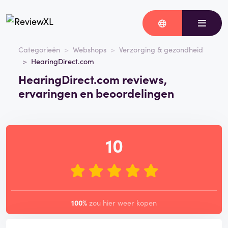
Categorieën
Webshops
Verzorging & gezondheid
HearingDirect.com
HearingDirect.com reviews,
ervaringen en beoordelingen
10
100%
zou hier weer kopen