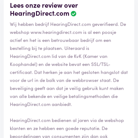
Lees onze review over
HearingDirect.com
B
e
Wij hebben bedrijf HearingDirect.com geverifieerd. De
o
o
webshop
www.hearingdirect.com
is al een poosje
r
actief en het is een betrouwbaar bedrijf om een
d
bestelling bij te plaatsen. Uiteraard is
e
HearingDirect.com lid van de KvK (Kamer van
l
i
Koophandel) en de website bevat een SSL/TSL-
n
certificaat. Dat herken je aan het gesloten hangslot dat
g
voor de url in de balk van de webbrowser staat. De
i
beveiliging geeft aan dat je veilig gebruik kunt maken
s
g
van alle bekende en veilige betalingsmethoden die
e
HearingDirect.com aanbiedt.
v
e
HearingDirect.com bedienen al jaren via de webshop
r
i
klanten en ze hebben een goede reputatie. De
f
beoordelingen van consumenten zijn dan ook