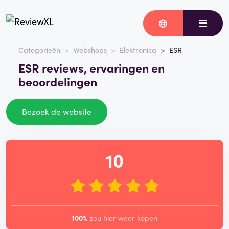
Categorieën
Webshops
Elektronica
ESR
ESR reviews, ervaringen en
beoordelingen
Bezoek de website
10
100%
zou hier weer kopen