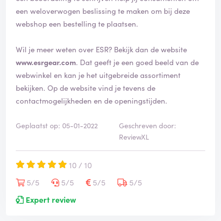
i
een weloverwogen beslissing te maken om bij deze
e
webshop een bestelling te plaatsen.
e
r
d
Wil je meer weten over ESR? Bekijk dan de website
www.esrgear.com
. Dat geeft je een goed beeld van de
webwinkel en kan je het uitgebreide assortiment
bekijken. Op de website vind je tevens de
contactmogelijkheden en de openingstijden.
Geplaatst op: 05-01-2022
Geschreven door:
ReviewXL
10 / 10
5/5
5/5
5/5
5/5
Expert review