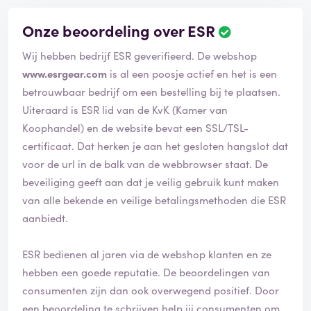
Onze beoordeling over ESR
B
e
Wij hebben bedrijf ESR geverifieerd. De webshop
o
o
www.esrgear.com
is al een poosje actief en het is een
r
betrouwbaar bedrijf om een bestelling bij te plaatsen.
d
Uiteraard is ESR lid van de KvK (Kamer van
e
Koophandel) en de website bevat een SSL/TSL-
l
i
certificaat. Dat herken je aan het gesloten hangslot dat
n
voor de url in de balk van de webbrowser staat. De
g
beveiliging geeft aan dat je veilig gebruik kunt maken
i
van alle bekende en veilige betalingsmethoden die ESR
s
g
aanbiedt.
e
v
ESR bedienen al jaren via de webshop klanten en ze
e
hebben een goede reputatie. De beoordelingen van
r
i
consumenten zijn dan ook overwegend positief. Door
f
een beoordeling te schrijven help jij consumenten om