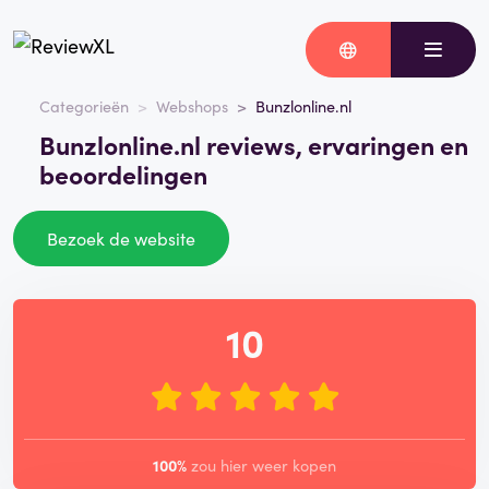
Categorieën
Webshops
Bunzlonline.nl
Bunzlonline.nl reviews, ervaringen en
beoordelingen
Bezoek de website
10
100%
zou hier weer kopen