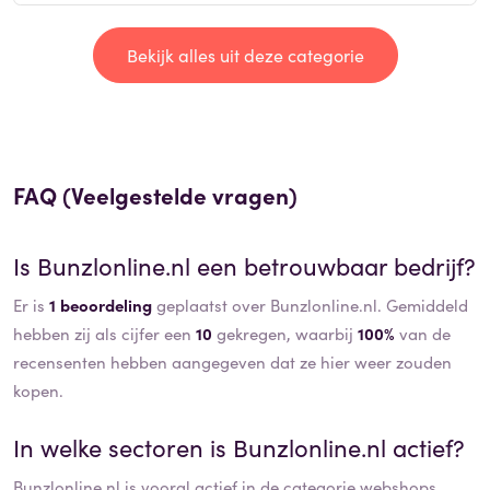
Bekijk alles uit deze categorie
FAQ (Veelgestelde vragen)
Is
Bunzlonline.nl
een betrouwbaar bedrijf?
Er is
1 beoordeling
geplaatst over Bunzlonline.nl. Gemiddeld
hebben zij als cijfer een
10
gekregen, waarbij
100%
van de
recensenten hebben aangegeven dat ze hier weer zouden
kopen.
In welke sectoren is
Bunzlonline.nl
actief?
Bunzlonline.nl
is vooral actief in de categorie
webshops
.