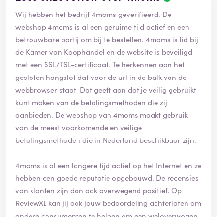
Wij hebben het bedrijf 4moms geverifieerd. De
webshop
4moms
is al een geruime tijd actief en een
betrouwbare partij om bij te bestellen. 4moms is lid bij
de Kamer van Koophandel en de website is beveiligd
met een SSL/TSL-certificaat. Te herkennen aan het
gesloten hangslot dat voor de url in de balk van de
webbrowser staat. Dat geeft aan dat je veilig gebruikt
kunt maken van de betalingsmethoden die zij
aanbieden. De webshop van 4moms maakt gebruik
van de meest voorkomende en veilige
betalingsmethoden die in Nederland beschikbaar zijn.
4moms is al een langere tijd actief op het Internet en ze
hebben een goede reputatie opgebouwd. De recensies
van klanten zijn dan ook overwegend positief. Op
ReviewXL kan jij ook jouw bedoordeling achterlaten om
andere consumenten te helpen om een weloverwogen