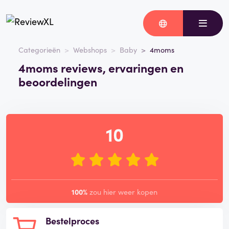
Categorieën
Webshops
Baby
4moms
4moms reviews, ervaringen en
beoordelingen
10
100%
zou hier weer kopen
Bestelproces