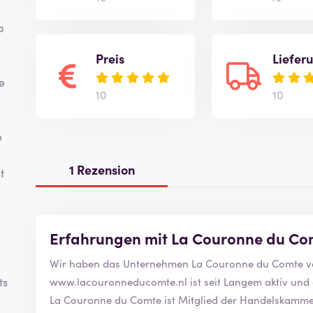
p
Preis
Liefer
e
10
10
e
1 Rezension
t
Erfahrungen mit La Couronne du Co
www.lacouronneducomte.nl
ist seit Langem aktiv und
ts
La Couronne du Comte ist Mitglied der Handelskammer