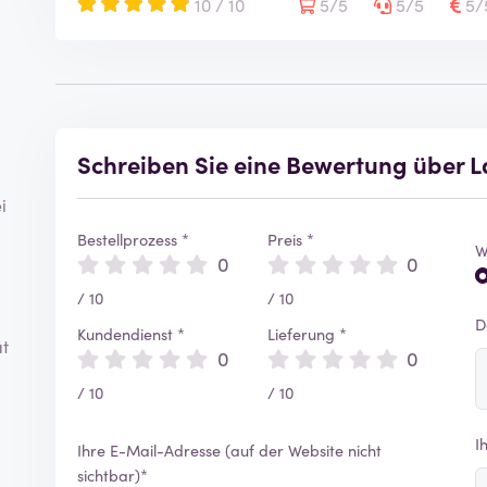
10 / 10
5/5
5/5
5/
Schreiben Sie eine Bewertung über 
i
Bestellprozess *
Preis *
W
0
0
/ 10
/ 10
D
Kundendienst *
Lieferung *
ät
0
0
/ 10
/ 10
I
Ihre E-Mail-Adresse (auf der Website nicht
sichtbar)*