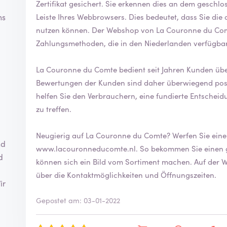
Zertifikat gesichert. Sie erkennen dies an dem geschlossenen Vorhängeschloss vor der URL in der
Leiste Ihres Webbrowsers. Dies bedeutet, dass Sie die angebotenen Zahlungsmethoden sicher
ns
nutzen können. Der Webshop von La Couronne du Com
Zahlungsmethoden, die in den Niederlanden verfügba
La Couronne du Comte bedient seit Jahren Kunden über
Bewertungen der Kunden sind daher überwiegend positiv. Indem Sie eine Bewertung sch
helfen Sie den Verbrauchern, eine fundierte Entschei
zu treffen.
Neugierig auf La Couronne du C
nd
www.lacouronneducomte.nl
. So bekommen Sie einen guten Eindruck vom Unternehmen und
d
können sich ein Bild vom Sortiment machen. Auf der Website finden Sie auch weitere Informationen
u
über die Kontaktmöglichkeiten und Öffnungszeiten.
ir
Gepostet am: 03-01-2022