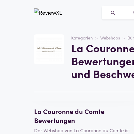
Kategorien
Webshops
Bü
Webseite
La Couronn
La Couronne du Comte
Bewertungen
Kategorie
Webshops
und Beschw
Eine Rezension schreiben
La Couronne du Comte
Bewertungen
Der Webshop von La Couronne du Comte ist