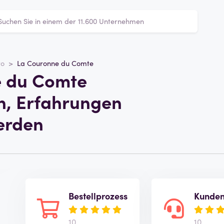
ro
La Couronne du Comte
e du Comte
, Erfahrungen
erden
Bestellprozess
Kunden
10
10