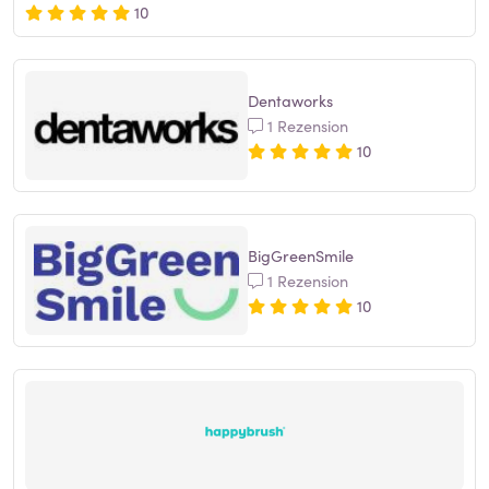
10
Dentaworks
1 Rezension
10
BigGreenSmile
1 Rezension
10