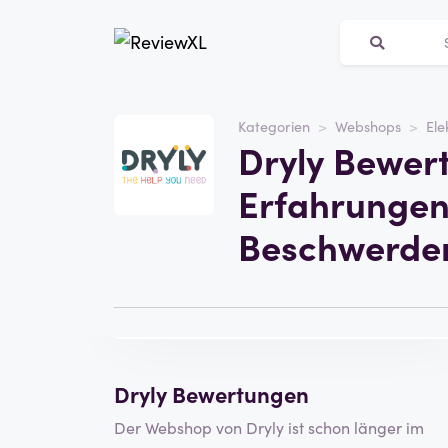
Kategorien
Webshops
Ele
Webseite
Dryly Bewer
dryly.com
Erfahrungen
Kategorie
Webshops
Beschwerde
Besuchen Sie die
Eine Rezension
Website
schreiben
Dryly Bewertungen
Der Webshop von Dryly ist schon länger im