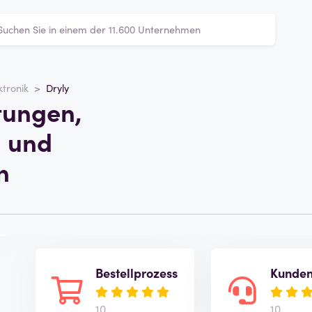
ktronik
Dryly
tungen,
 und
n
Bestellprozess
Kunden
10
10