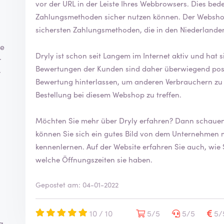
vor der URL in der Leiste Ihres Webbrowsers. Dies bedeutet, dass Sie die angebotenen
Zahlungsmethoden sicher nutzen können. Der Websho
sichersten Zahlungsmethoden, die in den Niederlande
ie
Dryly ist schon seit Langem im Internet aktiv und hat si
r
Bewertungen der Kunden sind daher überwiegend positiv. Auf ReviewXL können Sie au
r
Bewertung hinterlassen, um anderen Verbrauchern zu h
Bestellung bei diesem Webshop zu treffen.
Möchten Sie mehr über Dryly 
können Sie sich ein gutes Bild von dem Unternehmen 
kennenlernen. Auf der Website erfahren Sie auch, wie Sie mit ihnen Kontakt aufnehmen können und
welche Öffnungszeiten sie haben.
Gepostet am: 04-01-2022
10 / 10
5/5
5/5
5/
g