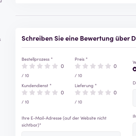
Schreiben Sie eine Bewertung über D
s
Bestellprozess *
Preis *
W
0
0
/ 10
/ 10
D
Kundendienst *
Lieferung *
0
0
/ 10
/ 10
I
Ihre E-Mail-Adresse (auf der Website nicht
sichtbar)*