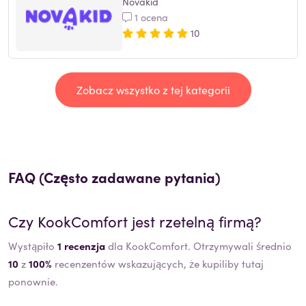
Novakid
1 ocena
10
Zobacz wszystko z tej kategorii
FAQ (Często zadawane pytania)
Czy
KookComfort
jest rzetelną firmą?
Wystąpiło
1 recenzja
dla KookComfort. Otrzymywali średnio
10
z
100%
recenzentów wskazujących, że kupiliby tutaj
ponownie.