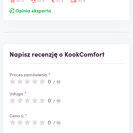
5/5
5/5
5/5
5/5
Opinia eksperta
Napisz recenzję o KookComfort
Proces zamówienia *
0
/ 10
Usługa *
0
/ 10
Cena £ *
0
/ 10