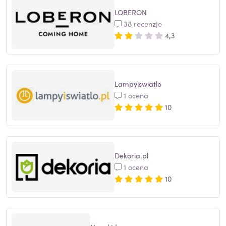
LOBERON
38 recenzje
4,3
Lampyiswiatlo
1 ocena
10
Dekoria.pl
1 ocena
10