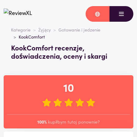
Kategorie
Żyjący
Gotowanie i jedzenie
KookComfort
KookComfort recenzje,
doświadczenia, oceny i skargi
10
100%
kupiłbym tutaj ponownie?