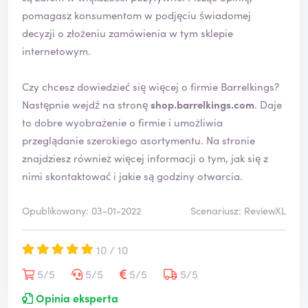
k
pomagasz konsumentom w podjęciu świadomej
o
decyzji o złożeniu zamówienia w tym sklepie
w
internetowym.
a
n
a
Czy chcesz dowiedzieć się więcej o firmie Barrelkings?
Następnie wejdź na stronę
shop.barrelkings.com
. Daje
to dobre wyobrażenie o firmie i umożliwia
przeglądanie szerokiego asortymentu. Na stronie
znajdziesz również więcej informacji o tym, jak się z
nimi skontaktować i jakie są godziny otwarcia.
Opublikowany: 03-01-2022
Scenariusz: ReviewXL
10 / 10
5/5
5/5
5/5
5/5
Opinia eksperta