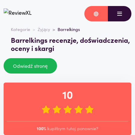
Kategorie
Żyjący
Barrelkings
Barrelkings recenzje, doświadczenia,
oceny i skargi
Odwiedź stronę
10
100%
kupiłbym tutaj ponownie?