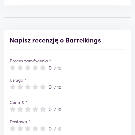
Napisz recenzję o Barrelkings
Proces zamówienia *
0
/ 10
Usługa *
0
/ 10
Cena £ *
0
/ 10
Dostawa *
0
/ 10