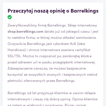
Przeczytaj naszą opinię o Barrelkings
O
c
Zweryfikowaliśmy firmę Barrelkings. Sklep internetowy
e
n
shop.barrelkings.com
działa już od jakiegoś czasu i jest
a
to rzetelna firma, w której można składać zamówienia.
z
Oczywiście Barrelkings jest członkiem KvK (Izba
o
Handlowa) i strona internetowa zawiera certyfikat
s
t
SSL/TSL. Można to rozpoznać po zamkniętej kłódce
a
przed adresem url w pasku przeglądarki internetowej.
ł
Zabezpieczenie oznacza, że możesz bezpiecznie
a
korzystać ze wszystkich znanych i bezpiecznych metod
z
w
płatności oferowanych przez Barrelkings.
e
r
Barrelkings od lat przyjmuje klientów w swoim sklepie
y
internetowym i cieszy się dobrą opinią. Opinie klientów
f
i
są zatem w większości pozytywne. Pisząc opinię,