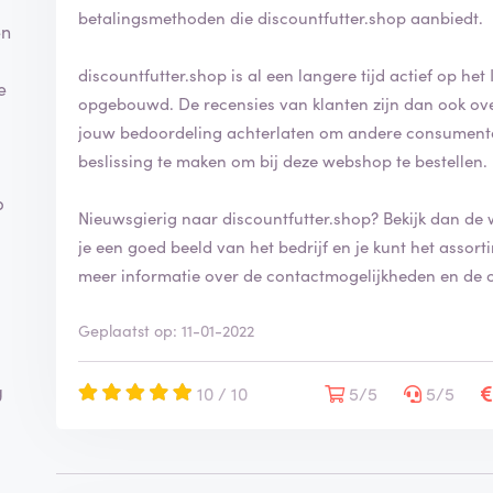
betalingsmethoden die discountfutter.shop aanbiedt.
en
discountfutter.shop is al een langere tijd actief op he
e
opgebouwd. De recensies van klanten zijn dan ook overwegend positief. Op ReviewXL kan jij ook
jouw bedoordeling achterlaten om andere consument
beslissing te maken om bij deze webshop te bestellen.
p
Nieuwsgierig naar discountfutter.shop? Bekijk dan de
je een goed beeld van het bedrijf en je kunt het assortiment bekijken. Op d
meer informatie over de contactmogelijkheden en de o
Geplaatst op: 11-01-2022
g
10 / 10
5/5
5/5