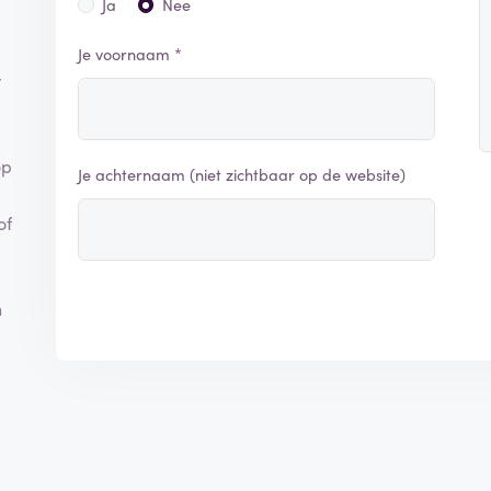
Ja
Nee
Je voornaam *
r
op
Je achternaam (niet zichtbaar op de website)
of
n