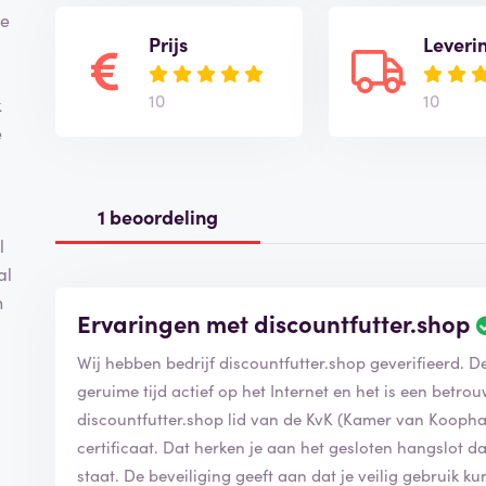
je
Prijs
Leveri
10
10
k
e
1 beoordeling
l
al
n
Ervaringen met discountfutter.shop
Wij hebben
geruime tijd actief op het Internet en het is een betr
discountfutter.shop lid van de KvK (Kamer van Koopha
certificaat. Dat herken je aan het gesloten hangslot dat voor de url in de balk van de webbrowser
staat. De beveiliging geeft aan dat je veilig gebruik kunt maken van alle bekende en veilige