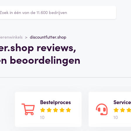
ierenwinkels
discountfutter.shop
er.shop reviews,
en beoordelingen
Bestelproces
Servic
10
10