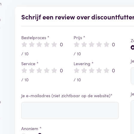
n
Schrijf een review over discountfutte
n
s
Bestelproces *
Prijs *
Z
0
0
/ 10
/ 10
J
Service *
Levering *
0
0
/ 10
/ 10
J
Je e-mailadres (niet zichtbaar op de website)*
e
n
Anoniem *