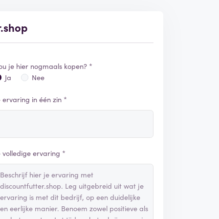
r.shop
ou je hier nogmaals kopen? *
Ja
Nee
e ervaring in één zin *
e volledige ervaring *