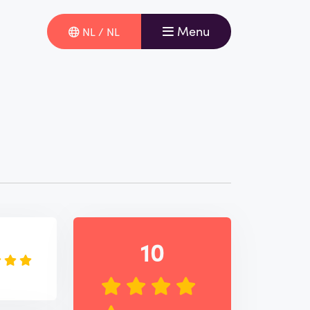
Menu
NL / NL
e
10