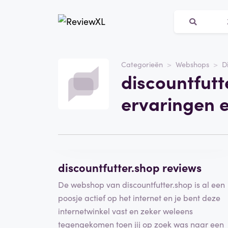
Website
discountfutter.shop
Categorieën
Webshops
D
discountfutt
Categorie
Webshops
ervaringen 
Schrijf een beoordeling
discountfutter.shop reviews
De webshop van discountfutter.shop is al een
poosje actief op het internet en je bent deze
internetwinkel vast en zeker weleens
tegengekomen toen jij op zoek was naar een