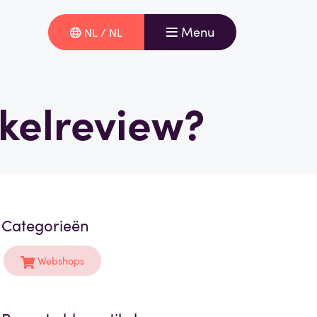
Menu
NL / NL
nkelreview?
Categorieën
Webshops