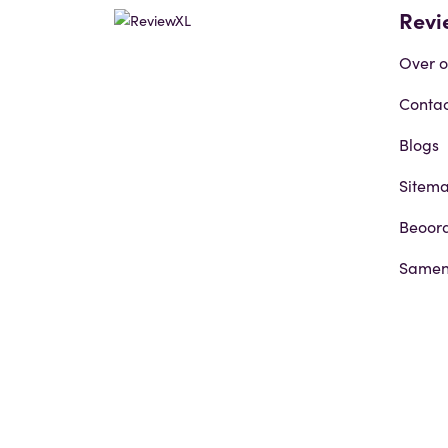
Revi
Over o
Contac
Blogs
Sitem
Beoord
Samen