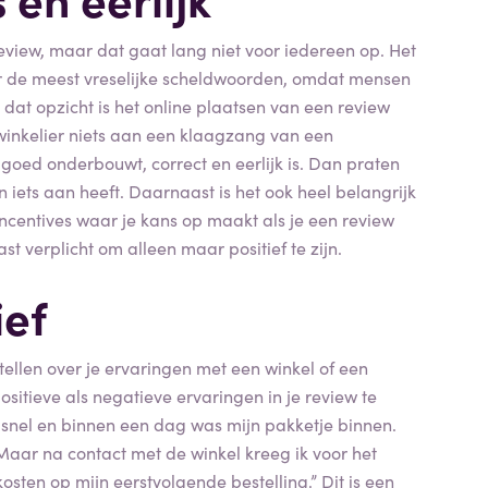
e review, maar dat gaat lang niet voor iedereen op. Het
oor de meest vreselijke scheldwoorden, omdat mensen
In dat opzicht is het online plaatsen van een review
winkelier niets aan een klaagzang van een
 goed onderbouwt, correct en eerlijk is. Dan praten
iets aan heeft. Daarnaast is het ook heel belangrijk
incentives waar je kans op maakt als je een review
t verplicht om alleen maar positief te zijn.
ief
ertellen over je ervaringen met een winkel of een
itieve als negatieve ervaringen in je review te
g snel en binnen een dag was mijn pakketje binnen.
aar na contact met de winkel kreeg ik voor het
ten op mijn eerstvolgende bestelling.” Dit is een