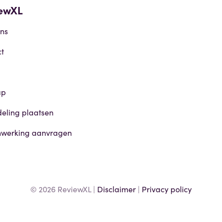
ewXL
ns
t
ap
eling plaatsen
werking aanvragen
© 2026 ReviewXL |
Disclaimer
|
Privacy policy