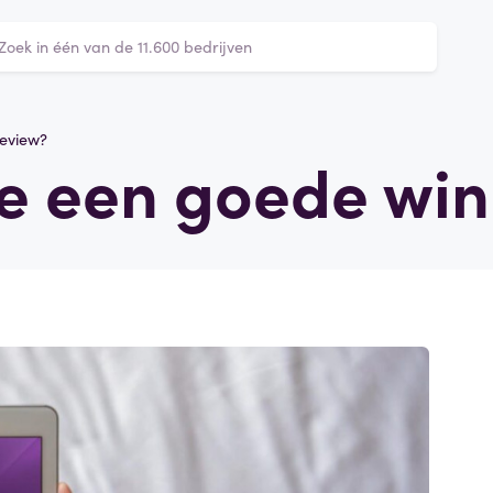
review?
 je een goede wi