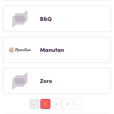
B&Q
Manutan
Zoro
‹
1
2
3
›