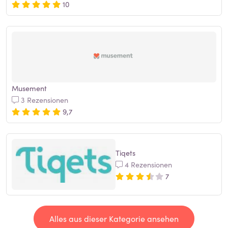
10
Musement
3 Rezensionen
9,7
Tiqets
4 Rezensionen
7
Alles aus dieser Kategorie ansehen