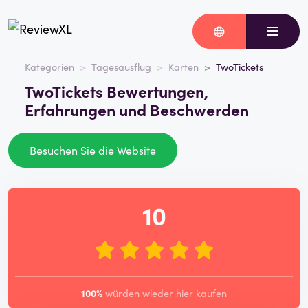
Kategorien
Tagesausflug
Karten
TwoTickets
TwoTickets Bewertungen,
Erfahrungen und Beschwerden
Besuchen Sie die Website
10
100%
würden wieder hier kaufen