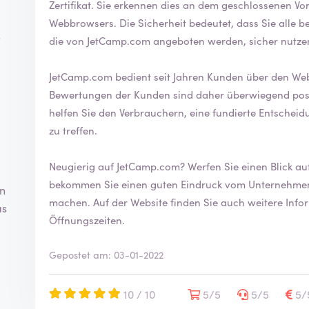
Zertifikat. Sie erkennen dies an dem geschlossenen Vorhängeschloss vor der URL in der Leiste Ihres
Webbrowsers. Die Sicherheit bedeutet, dass Sie alle bekannten und sicheren Zahlungsmethoden,
s
die von JetCamp.com angeboten werden, sicher nutz
JetCamp.com bedient seit Jahren Kunden über den Websh
Bewertungen der Kunden sind daher überwiegend positiv. Indem Sie eine Bewertung sch
helfen Sie den Verbrauchern, eine fundierte Entschei
zu treffen.
Neugierig auf JetCamp.com? Werfen Sie eine
bekommen Sie einen guten Eindruck vom Unternehmen 
in
machen. Auf der Website finden Sie auch weitere Informationen über die Kontaktmöglichkeiten und
as
Öffnungszeiten.
Gepostet am: 03-01-2022
10 / 10
5/5
5/5
5/