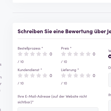
Schreiben Sie eine Bewertung über
Bestellprozess *
Preis *
W
0
0
/ 10
/ 10
s
D
Kundendienst *
Lieferung *
n
0
0
n
/ 10
/ 10
r
s
I
Ihre E-Mail-Adresse (auf der Website nicht
sichtbar)*
s