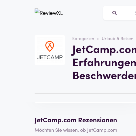
Kategorien
Urlaub & Reisen
Webseite
JetCamp.co
jetcamp.com
Erfahrungen
Kategorie
Urlaub & Reisen
Beschwerde
Besuchen Sie die
Eine Rezension
Website
schreiben
JetCamp.com Rezensionen
Möchten Sie wissen, ob JetCamp.com