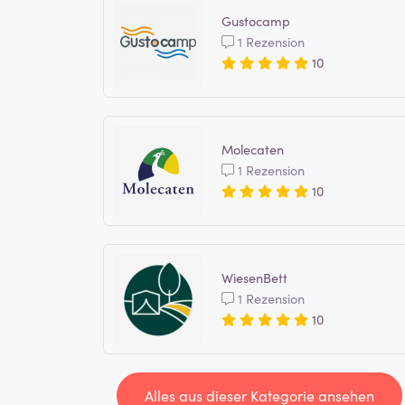
Gustocamp
1 Rezension
10
Molecaten
1 Rezension
10
WiesenBett
1 Rezension
10
Alles aus dieser Kategorie ansehen