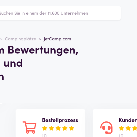
Campingplätze
JetCamp.com
m Bewertungen,
 und
n
Bestellprozess
Kunden
10
10