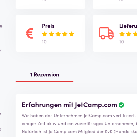
Preis
Liefer
ne
10
10
v
1 Rezension
Erfahrungen mit JetCamp.com
e
einiger Zeit aktiv und ein zuverlässiges Unternehmen
e
Natürlich ist JetCamp.com Mitglied der KvK (Handelsk