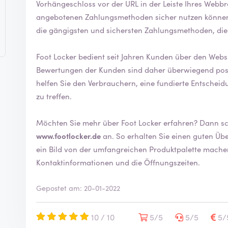
Vorhängeschloss vor der URL in der Leiste Ihres Webbrowsers. Dies bedeutet, 
angebotenen Zahlungsmethoden sicher nutzen können
die gängigsten und sichersten Zahlungsmethoden, die
Foot Locker bedient seit Jahren Kunden über den Websho
Bewertungen der Kunden sind daher überwiegend positiv. Indem Sie eine Bewertung sch
helfen Sie den Verbrauchern, eine fundierte Entschei
zu treffen.
Möchten Sie mehr 
www.footlocker.de
an. So erhalten Sie einen guten Überblick über den Webshop und können sich
ein Bild von der umfangreichen Produktpalette machen. Auf der Website finden Sie auch
Kontaktinformationen und die Öffnungszeiten.
Gepostet am: 20-01-2022
10 / 10
5/5
5/5
5/