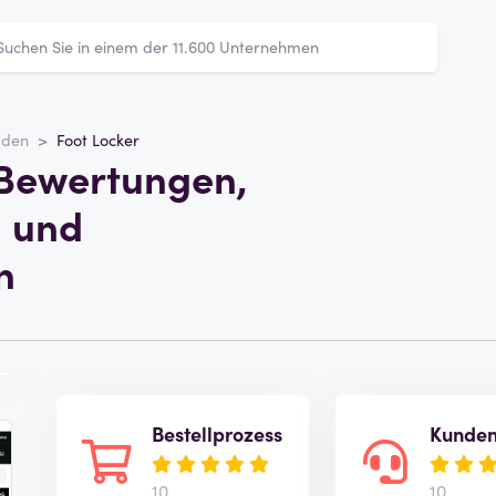
äden
Foot Locker
 Bewertungen,
 und
n
Bestellprozess
Kunden
10
10