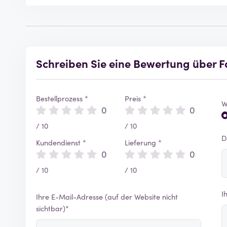
Schreiben Sie eine Bewertung über F
Bestellprozess *
Preis *
W
0
0
/ 10
/ 10
D
Kundendienst *
Lieferung *
0
0
/ 10
/ 10
I
Ihre E-Mail-Adresse (auf der Website nicht
sichtbar)*