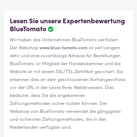
Lesen Sie unsere Expertenbewertung
BlueTomato
B
e
Wir haben das Unternehmen BlueTomato verifiziert.
w
e
Der Webshop
www.blue-tomato.com
ist seit Langem
r
aktiv und eine zuverlässige Adresse für Bestellungen.
t
BlueTomato ist Mitglied der Handelskammer und die
u
Website ist mit einem SSL/TSL-Zertifikat gesichert. Sie
n
g
erkennen dies an dem geschlossenen Vorhängeschloss
w
vor der URL in der Leiste Ihres Webbrowsers. Dies
u
bedeutet, dass Sie die angebotenen
r
Zahlungsmethoden sicher nutzen können. Der
d
e
Webshop von BlueTomato verwendet die gängigsten
b
und sichersten Zahlungsmethoden, die in den
e
Niederlanden verfügbar sind.
s
t