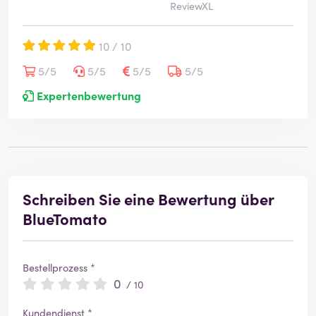
ReviewXL
10 / 10
5/5
5/5
5/5
5/5
Expertenbewertung
Schreiben Sie eine Bewertung über
BlueTomato
Bestellprozess *
0
/ 10
Kundendienst *