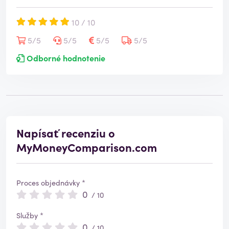
10 / 10
5/5
5/5
5/5
5/5
Odborné hodnotenie
Napísať recenziu o
MyMoneyComparison.com
Proces objednávky *
0
/ 10
Služby *
0
/ 10