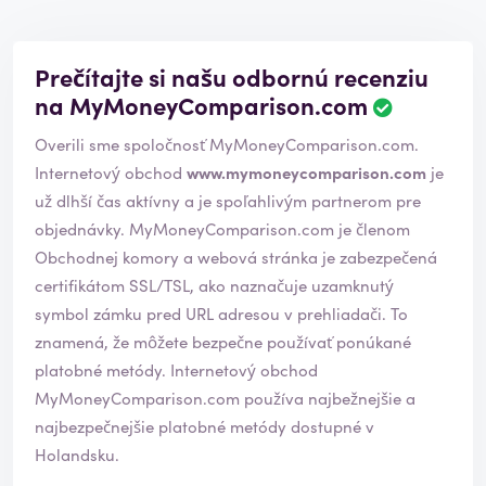
Prečítajte si našu odbornú recenziu
na MyMoneyComparison.com
Overili sme spoločnosť MyMoneyComparison.com.
Internetový obchod
www.mymoneycomparison.com
je
už dlhší čas aktívny a je spoľahlivým partnerom pre
objednávky. MyMoneyComparison.com je členom
Obchodnej komory a webová stránka je zabezpečená
certifikátom SSL/TSL, ako naznačuje uzamknutý
symbol zámku pred URL adresou v prehliadači. To
znamená, že môžete bezpečne používať ponúkané
platobné metódy. Internetový obchod
MyMoneyComparison.com používa najbežnejšie a
najbezpečnejšie platobné metódy dostupné v
Holandsku.