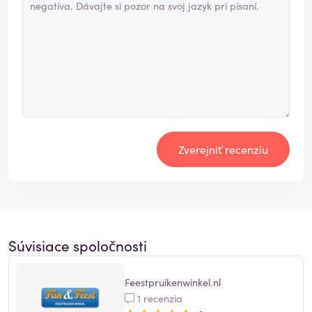
Zverejniť recenziu
Súvisiace spoločnosti
Feestpruikenwinkel.nl
1 recenzia