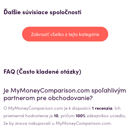
Ďalšie súvisiace spoločnosti
Zobraziť všetko z tejto kategórie
FAQ (Často kladené otázky)
Je
MyMoneyComparison.com
spoľahlivým
partnerom pre obchodovanie?
O MyMoneyComparison.com je k dispozícii
1 recenzia
. Ich
priemerné hodnotenie je
10
, pričom
100%
zákazníkov uviedlo,
že by znova nakupovali u MyMoneyComparison.com.