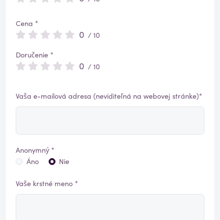
Cena *
0
/ 10
Doručenie *
0
/ 10
Vaša e-mailová adresa (neviditeľná na webovej stránke)*
Anonymný *
Áno
Nie
Vaše krstné meno *