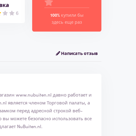
вка
6
100%
купили бы
здесь еще раз
Написать отзыв
l. Интернет-магазин
www.nubuiten.nl
давно работает и
замком перед адресной строкой веб-
лагает NuBuiten.nl.