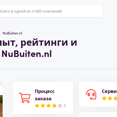
NuBuiten.nl
пыт, рейтинги и
NuBuiten.nl
Процесс
Серви
заказа
8