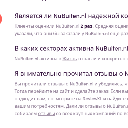
Является ли
NuBuiten.nl
надежной ко
Клиенты оценили NuBuiten.nl
2 раз
. Средняя оцен
указали, что они бы заказали у NuBuiten.nl еще раз
В каких секторах активна
NuBuiten.n
NuBuiten.nl
активна в
Жизнь
отрасли и конкретно в
Я внимательно прочитал отзывы о
N
Вы прочитали отзывы о
NuBuiten.nl
и убедились, ч
Тогда перейдите на сайт и сделайте заказ! Если в
подходит вам, посмотрите на ReviewXL и найдите
вашим потребностям. Дали ли отзывы о
NuBuiten.
собираем
отзывы
со всех крупных компаний по в