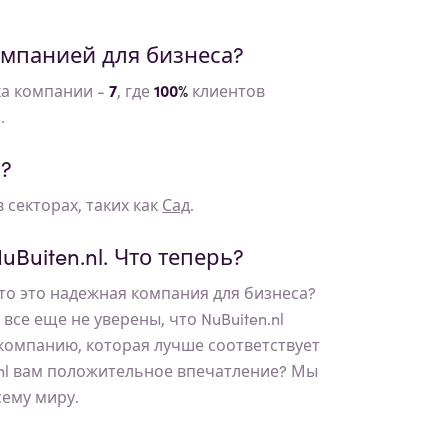
мпанией для бизнеса?
ка компании -
7
, где
100%
клиентов
.
l
?
 секторах, таких как
Сад
.
uBuiten.nl
. Что теперь?
то это надежная компания для бизнеса?
ы все еще не уверены, что
NuBuiten.nl
 компанию, которая лучше соответствует
nl
вам положительное впечатление? Мы
сему миру.