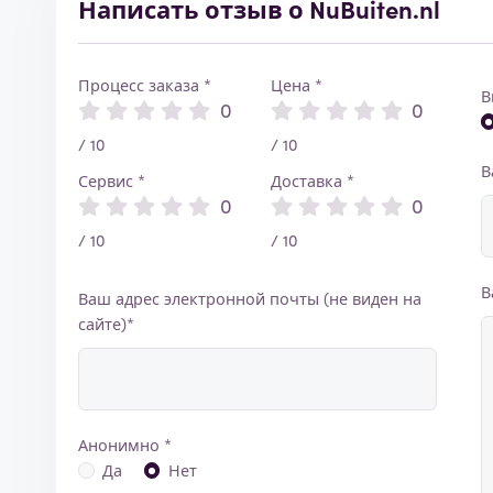
Написать отзыв о NuBuiten.nl
Процесс заказа *
Цена *
В
0
0
/ 10
/ 10
В
Сервис *
Доставка *
0
0
/ 10
/ 10
В
Ваш адрес электронной почты (не виден на
сайте)*
Анонимно *
Да
Нет