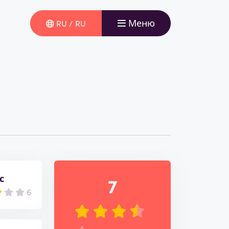
Меню
RU / RU
с
7
6