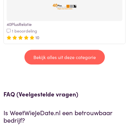
40PlusRelatie
1 beoordeling
10
Bekijk alles uit deze categorie
FAQ (Veelgestelde vragen)
Is
WeetWieJeDate.nl
een betrouwbaar
bedrijf?