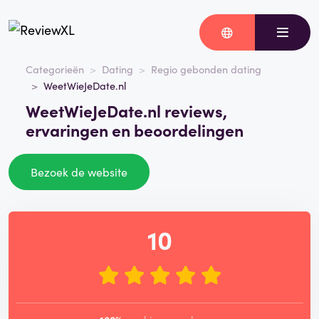
Categorieën
Dating
Regio gebonden dating
WeetWieJeDate.nl
WeetWieJeDate.nl reviews,
ervaringen en beoordelingen
Bezoek de website
10