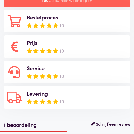
100%
zou hier weer kopen
Bestelproces
10
Prijs
10
Service
10
Levering
10
1 beoordeling
Schrijf een review