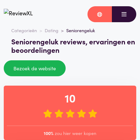
Categorieën
Dating
Seniorengeluk
Seniorengeluk reviews, ervaringen en
beoordelingen
Bezoek de website
10
100%
zou hier weer kopen