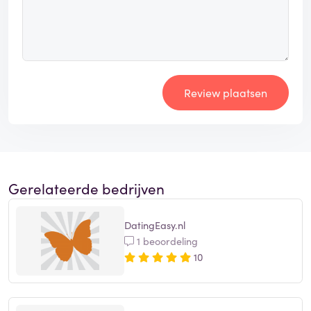
Review plaatsen
Gerelateerde bedrijven
DatingEasy.nl
1 beoordeling
10