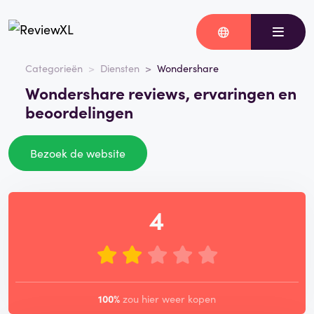
Categorieën
Diensten
Wondershare
Wondershare reviews, ervaringen en
beoordelingen
Bezoek de website
4
100%
zou hier weer kopen