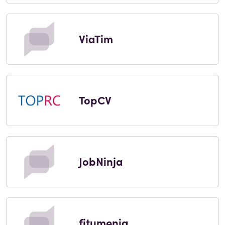
ViaTim
TopCV
JobNinja
fitumenia