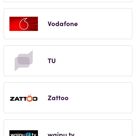
Vodafone
TU
Zattoo
waipu.tv