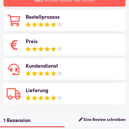
100%
würden wieder hier kaufen
Bestellprozess
10
Preis
10
Kundendienst
10
Lieferung
10
1 Rezension
Eine Review schreiben