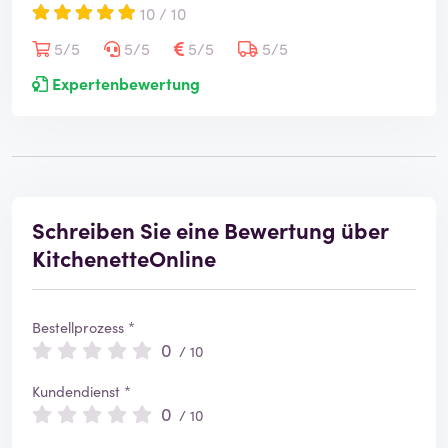
10 / 10
5/5
5/5
5/5
5/5
Expertenbewertung
Schreiben Sie eine Bewertung über
KitchenetteOnline
Bestellprozess *
0
/ 10
Kundendienst *
0
/ 10