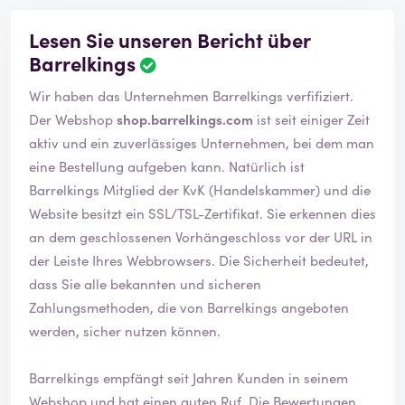
Lesen Sie unseren Bericht über
Barrelkings
B
e
Wir haben das Unternehmen Barrelkings verfifiziert.
w
e
Der Webshop
shop.barrelkings.com
ist seit einiger Zeit
r
aktiv und ein zuverlässiges Unternehmen, bei dem man
t
eine Bestellung aufgeben kann. Natürlich ist
u
Barrelkings Mitglied der KvK (Handelskammer) und die
n
g
Website besitzt ein SSL/TSL-Zertifikat. Sie erkennen dies
w
an dem geschlossenen Vorhängeschloss vor der URL in
u
der Leiste Ihres Webbrowsers. Die Sicherheit bedeutet,
r
dass Sie alle bekannten und sicheren
d
e
Zahlungsmethoden, die von Barrelkings angeboten
b
werden, sicher nutzen können.
e
s
Barrelkings empfängt seit Jahren Kunden in seinem
t
ä
Webshop und hat einen guten Ruf. Die Bewertungen