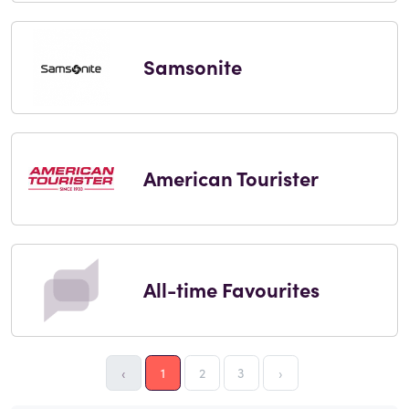
Samsonite
American Tourister
All-time Favourites
‹
1
2
3
›