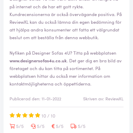
på internet och de har ett gott rykte.
Kundrecensionerna är också övervägande positiva. På
ReviewXL kan du också lämna din egen bedömning för
att hjälpa andra konsumenter att fatta ett välgrundat
beslut om att beställa från denna webbutik.
Nyfiken på Designer Sofas 4U? Titta på webbplatsen
www.designersofas4u.co.uk
. Det ger dig en bra bild av
företaget och du kan titta på sortimentet. På
webbplatsen hittar du också mer information om
kontaktmöjligheterna och öppettiderna.
Publicerad den: 11-01-2022
Skriven av: ReviewXL
10 / 10
5/5
5/5
5/5
5/5