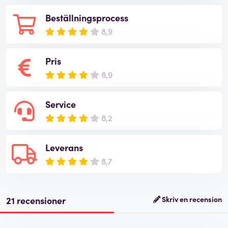
Beställningsprocess
8,9
Pris
8,9
Service
8,2
Leverans
8,7
21 recensioner
Skriv en recension