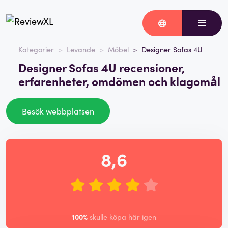
Kategorier
Levande
Möbel
Designer Sofas 4U
Designer Sofas 4U recensioner,
erfarenheter, omdömen och klagomål
Besök webbplatsen
8,6
100%
skulle köpa här igen