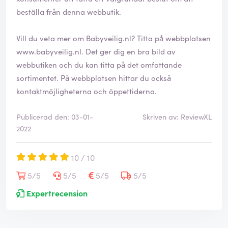
d
beställa från denna webbutik.
Vill du veta mer om Babyveilig.nl? Titta på webbplatsen
www.babyveilig.nl
. Det ger dig en bra bild av
webbutiken och du kan titta på det omfattande
sortimentet. På webbplatsen hittar du också
kontaktmöjligheterna och öppettiderna.
Publicerad den: 03-01-
Skriven av: ReviewXL
2022
10 / 10
5/5
5/5
5/5
5/5
Expertrecension