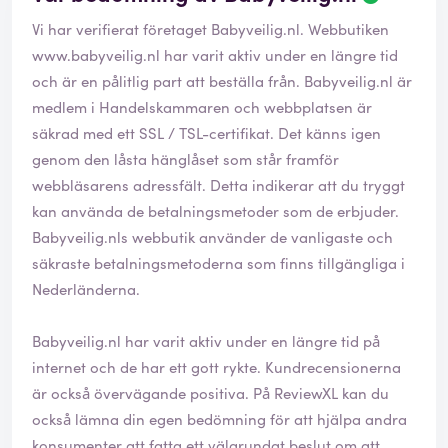
e
Vi har verifierat företaget Babyveilig.nl. Webbutiken
c
e
www.babyveilig.nl
har varit aktiv under en längre tid
n
och är en pålitlig part att beställa från. Babyveilig.nl är
s
medlem i Handelskammaren och webbplatsen är
i
säkrad med ett SSL / TSL-certifikat. Det känns igen
o
n
genom den låsta hänglåset som står framför
e
webbläsarens adressfält. Detta indikerar att du tryggt
n
kan använda de betalningsmetoder som de erbjuder.
ä
Babyveilig.nls webbutik använder de vanligaste och
r
v
säkraste betalningsmetoderna som finns tillgängliga i
e
Nederländerna.
r
i
Babyveilig.nl har varit aktiv under en längre tid på
f
i
internet och de har ett gott rykte. Kundrecensionerna
e
är också övervägande positiva. På ReviewXL kan du
r
också lämna din egen bedömning för att hjälpa andra
a
konsumenter att fatta ett välgrundat beslut om att