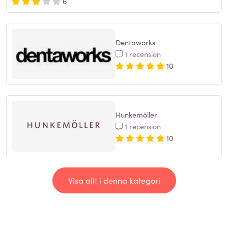
6
Dentaworks
1 recension
10
Hunkemöller
1 recension
10
Visa allt i denna kategori