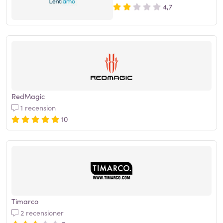
4,7
RedMagic
1 recension
10
Timarco
2 recensioner