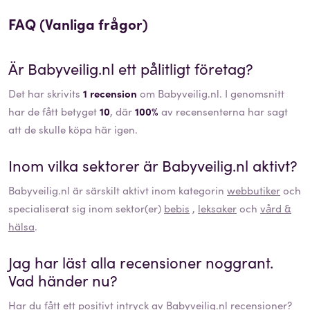
FAQ (Vanliga frågor)
Är
Babyveilig.nl
ett pålitligt företag?
Det har skrivits
1 recension
om Babyveilig.nl. I genomsnitt
har de fått betyget
10
, där
100%
av recensenterna har sagt
att de skulle köpa här igen.
Inom vilka sektorer är
Babyveilig.nl
aktivt?
Babyveilig.nl
är särskilt aktivt inom kategorin
webbutiker
och
specialiserat sig inom sektor(er)
bebis
,
leksaker
och
vård &
hälsa
.
Jag har läst alla recensioner noggrant.
Vad händer nu?
Har du fått ett positivt intryck av
Babyveilig.nl
recensioner?