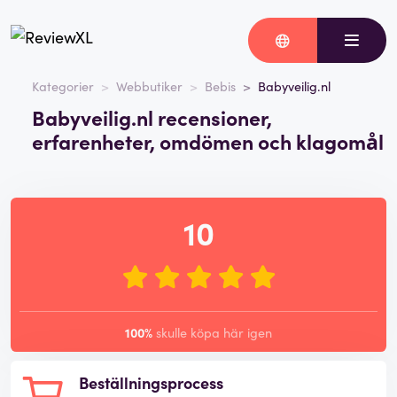
Kategorier
Webbutiker
Bebis
Babyveilig.nl
Babyveilig.nl recensioner,
erfarenheter, omdömen och klagomål
10
100%
skulle köpa här igen
Beställningsprocess