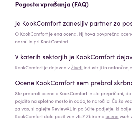
Pogosta vprašanja (FAQ)
Je
KookComfort
zanesljiv partner za po
O KookComfort je ena ocena. Njihova povprečna ocen
naročile pri KookComfort.
V katerih sektorjih je
KookComfort
deja
KookComfort
je dejaven v
Živeti
industriji in natančneje
Ocene
KookComfort
sem prebral skrbno
Ste prebrali ocene o
KookComfort
in ste prepričani, da
pojdite na spletno mesto in oddajte naročilo! Če še ved
za vas, si oglejte ReviewXL in poiščite podjetje, ki bo
KookComfort
dale pozitiven vtis? Zbiramo
ocene
vseh v