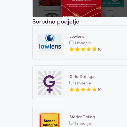
Sorodna podjetja
Lowlens
1 mnenje
10
Girls-Dating.nl
1 mnenje
10
StedenDating
1 mnenje