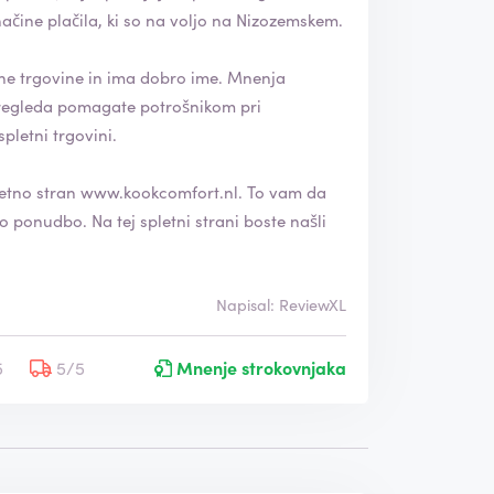
čine plačila, ki so na voljo na Nizozemskem.
rgovine in ima dobro ime. Mnenja
spletni trgovini.
letno stran
www.kookcomfort.nl
. To vam da
strani boste našli
Napisal: ReviewXL
5
5/5
Mnenje strokovnjaka