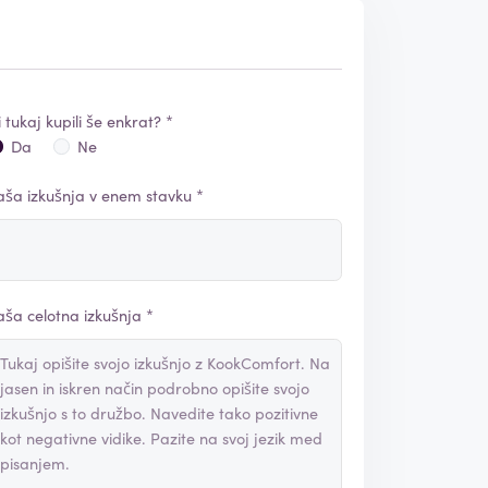
i tukaj kupili še enkrat? *
Da
Ne
aša izkušnja v enem stavku *
aša celotna izkušnja *