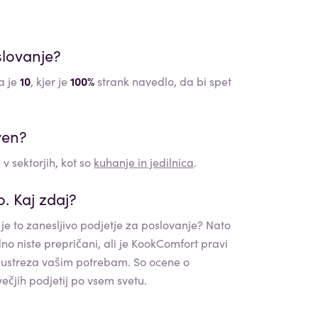
slovanje?
a je
10
, kjer je
100%
strank navedlo, da bi spet
ven?
 v sektorjih, kot so
kuhanje in jedilnica
.
. Kaj zdaj?
 je to zanesljivo podjetje za poslovanje? Nato
no niste prepričani, ali je
KookComfort
pravi
lje ustreza vašim potrebam. So ocene o
ečjih podjetij po vsem svetu.