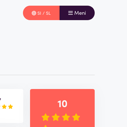
Meni
SI / SL
v
10