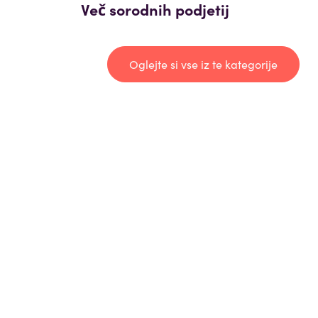
Več sorodnih podjetij
Oglejte si vse iz te kategorije