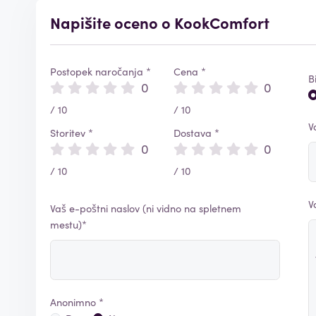
Napišite oceno o KookComfort
Postopek naročanja *
Cena *
B
0
0
/ 10
/ 10
V
Storitev *
Dostava *
0
0
/ 10
/ 10
V
Vaš e-poštni naslov (ni vidno na spletnem
mestu)*
Anonimno *