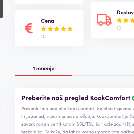
Dosta
Cena
10
10
1 mnenje
Preberite naš pregled KookComfort
Preverili smo podjetje KookComfort. Spletna trgovina
in je zanesljiv partner za naročanje. KookComfort je član Gospodarske zbornice in spletna stran je
zavarovana s certifikatom SSL/TSL, kar kaže zaprti klj
brskalnika. To kaže, da lahko varno uporabljate načine plačila, ki jih ponujajo. Spletna trgovina