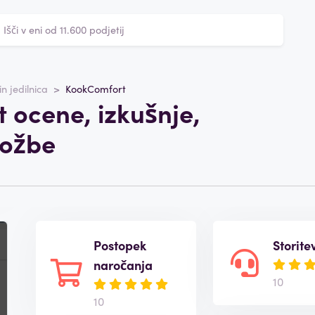
n jedilnica
KookComfort
 ocene, izkušnje,
tožbe
Postopek
Storite
naročanja
10
10