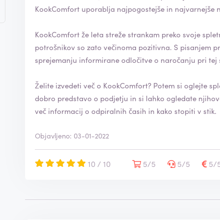
KookComfort uporablja najpogostejše in najvarnejše na
KookComfort že leta streže strankam preko svoje spletne t
potrošnikov so zato večinoma pozitivna. S pisanjem pregleda pomagate potrošnikom pri
sprejemanju informirane odločitve o naročanju pri tej 
Želite izvedeti več o KookComfort? Potem si oglejte sp
dobro predstavo o podjetju in si lahko ogledate njihovo ponudbo. Na tej spletni 
več informacij o odpiralnih časih in kako stopiti v stik.
Objavljeno: 03-01-2022
10 / 10
5/5
5/5
5/