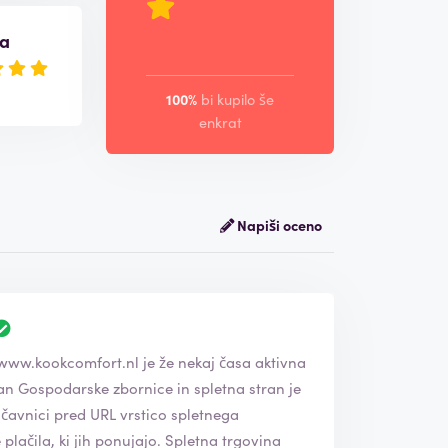
va
100%
bi kupilo še
enkrat
Napiši oceno
www.kookcomfort.nl
je že nekaj časa aktivna
učavnici pred URL vrstico spletnega