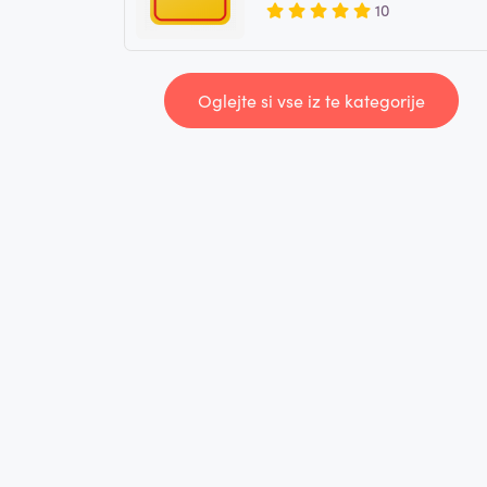
10
Oglejte si vse iz te kategorije