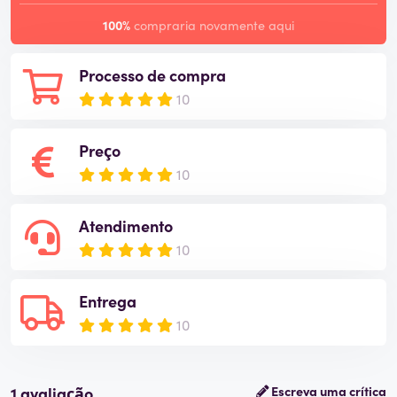
100%
compraria novamente aqui
Processo de compra
10
Preço
10
Atendimento
10
Entrega
10
1 avaliação
Escreva uma crítica