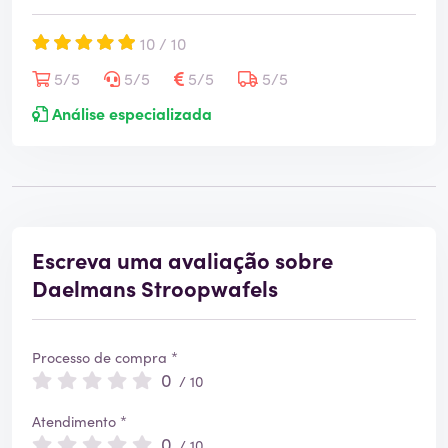
10 / 10
5/5
5/5
5/5
5/5
Análise especializada
Escreva uma avaliação sobre
Daelmans Stroopwafels
Processo de compra *
0
/ 10
Atendimento *
0
/ 10