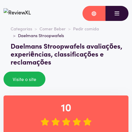
Categorias
Comer Beber
Pedir comida
Daelmans Stroopwafels
Daelmans Stroopwafels avaliações,
experiências, classificações e
reclamações
Visite o site
10