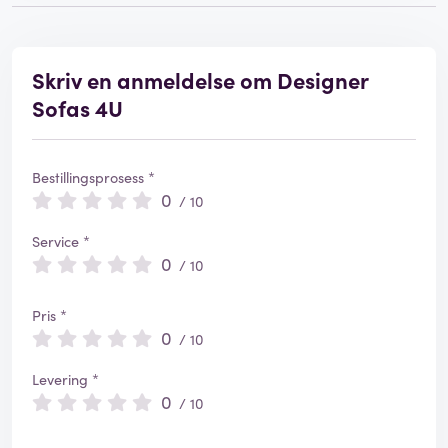
Skriv en anmeldelse om Designer
Sofas 4U
Bestillingsprosess *
0
/ 10
Service *
0
/ 10
Pris *
0
/ 10
Levering *
0
/ 10