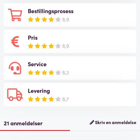
Bestillingsprosess
8,9
Pris
8,9
Service
8,2
Levering
8,7
21 anmeldelser
Skriv en anmeldelse