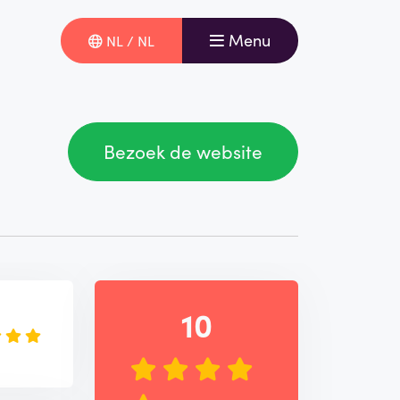
Menu
NL / NL
Bezoek de website
e
10