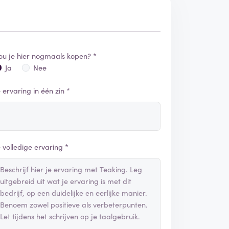
ou je hier nogmaals kopen? *
Ja
Nee
e ervaring in één zin *
e volledige ervaring *