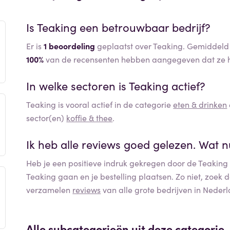
Is
Teaking
een betrouwbaar bedrijf?
Er is
1 beoordeling
geplaatst over Teaking. Gemiddeld h
100%
van de recensenten hebben aangegeven dat ze h
In welke sectoren is
Teaking
actief?
Teaking
is vooral actief in de categorie
eten & drinken
sector(en)
koffie & thee
.
Ik heb alle reviews goed gelezen. Wat 
Heb je een positieve indruk gekregen door de
Teaking
Teaking
gaan en je bestelling plaatsen. Zo niet, zoek 
verzamelen
reviews
van alle grote bedrijven in Nederl
Alle subcategorieën uit deze categorie