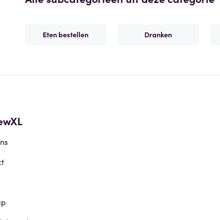
Eten bestellen
Dranken
ewXL
ns
t
ap