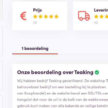
Prijs
Leveri
10
10
1 beoordeling
Onze beoordeling over Teaking
Wij hebben bedrijf Teaking geverifieerd. De webshop
betrouwbaar bedrijf om een bestelling bij te plaatsen. Uiteraard is Teaking lid van de KvK (Kamer
van Koophandel) en de website bevat een SSL/TSL-certificaat. Dat herken je aan
hangslot dat voor de url in de balk van de webbrowser staat. De beveiliging geeft aan d
gebruik kunt maken van alle bekende en veilige betal