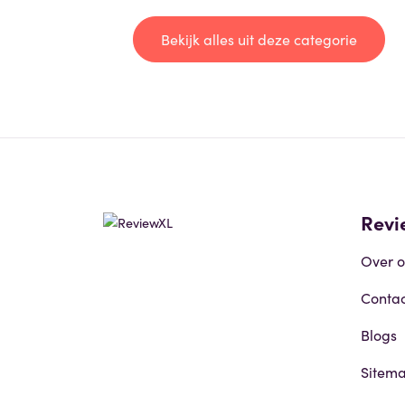
Bekijk alles uit deze categorie
Revi
Over o
Contac
Blogs
Sitem