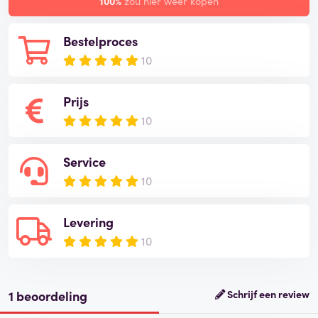
100%
zou hier weer kopen
Bestelproces
10
Prijs
10
Service
10
Levering
10
1 beoordeling
Schrijf een review