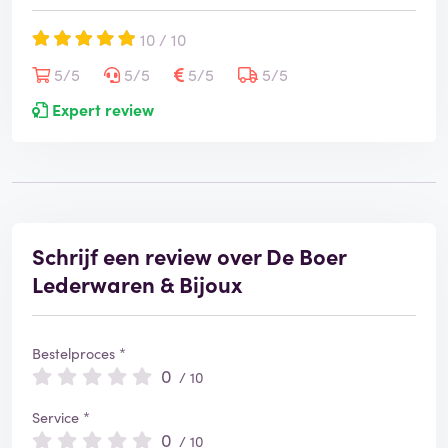
10 / 10
5/5
5/5
5/5
5/5
Expert review
Schrijf een review over De Boer
Lederwaren & Bijoux
Bestelproces *
0
/ 10
Service *
0
/ 10