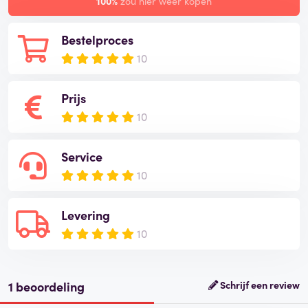
100%
zou hier weer kopen
Bestelproces
10
Prijs
10
Service
10
Levering
10
1 beoordeling
Schrijf een review