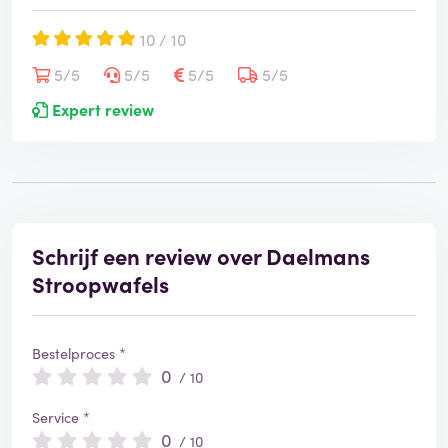
10 / 10
5/5
5/5
5/5
5/5
Expert review
Schrijf een review over Daelmans
Stroopwafels
Bestelproces *
0
/ 10
Service *
0
/ 10