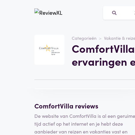
Website
comfortvilla.com
Categorieën
Vakantie & reiz
ComfortVilla
Categorie
Vakantie & reizen
ervaringen 
Bezoek de website
Schrijf een
beoordeling
ComfortVilla reviews
De website van ComfortVilla is al een geruim
tijd actief op het internet en je hebt deze
aanbieder van reizen en vakanties vast en