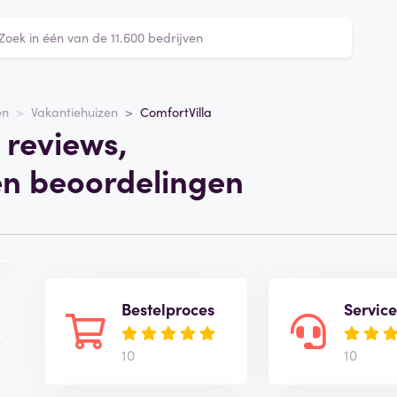
en
Vakantiehuizen
ComfortVilla
 reviews,
en beoordelingen
Bestelproces
Servic
e
10
10