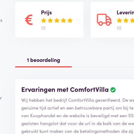
Prijs
Leveri
is
10
10
1 beoordeling
Ervaringen met ComfortVilla
B
e
r
Wij hebben het bedrijf Co
o
o
geruime tijd actief en een betrouwbare partij om bij te bestellen. ComfortVilla is 
r
van Koophandel en de website is beveiligd met een SSL/TSL-certificaa
d
gesloten hangslot dat voor de url in de balk van de webbrowser staat. Dat 
e
gebruikt kunt maken van de betalingsmethoden die zij aanbieden. De webshop
l