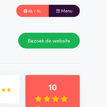
Menu
NL / NL
Bezoek de website
e
10