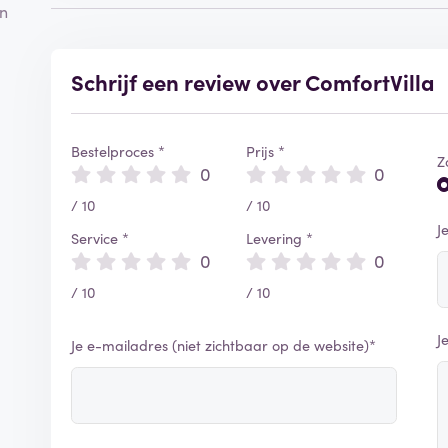
en
Schrijf een review over ComfortVilla
Bestelproces *
Prijs *
Z
0
0
/ 10
/ 10
J
Service *
Levering *
0
0
/ 10
/ 10
J
Je e-mailadres (niet zichtbaar op de website)*