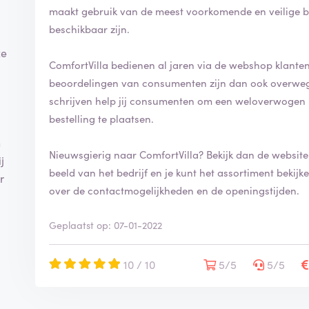
i
maakt gebruik van de meest voorkomende en veilige b
n
beschikbaar zijn.
g
ze
i
ComfortVilla bedienen al jaren via de webshop klanten 
s
g
beoordelingen van consumenten zijn dan ook overwegend positief. Door 
e
schrijven help jij consumenten om een weloverwogen 
v
bestelling te plaatsen.
e
r
n
i
Nieuwsgierig naar ComfortVilla? Bekijk dan de websit
j
f
beeld van het bedrijf en je kunt het assortiment bekijken. Op de website vind je ook meer infor
r
i
over de contactmogelijkheden en de openingstijden.
e
e
Geplaatst op: 07-01-2022
r
d
10 / 10
5/5
5/5