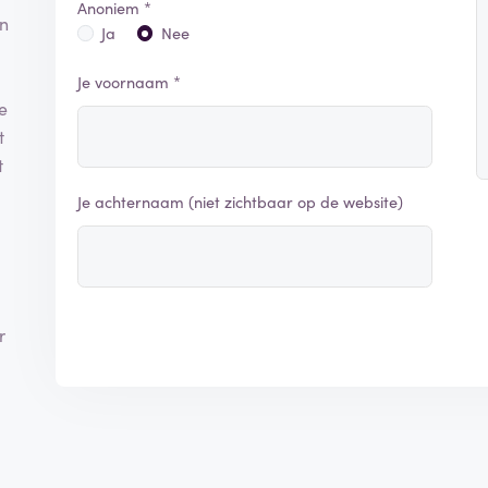
Anoniem *
en
Ja
Nee
Je voornaam *
e
t
t
Je achternaam (niet zichtbaar op de website)
r