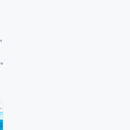
w
te
e