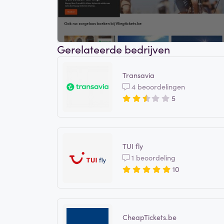
Gerelateerde bedrijven
Transavia
4 beoordelingen
5
TUI fly
1 beoordeling
10
CheapTickets.be