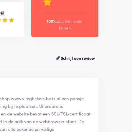
ng
100%
zou hier weer
kopen
Schrijf een review
 geverifieerd. De webshop
www.vliegtickets.be
is al een poosje
e plaatsen. Uiteraard is
 en de website bevat een SSL/TSL-certificaat.
 in de balk van de webbrowser staat. De
van alle bekende en veilige