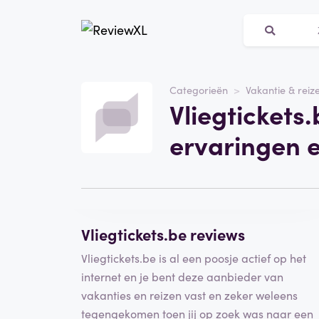
Website
Vliegtickets.be
Categorieën
Vakantie & reiz
Vliegtickets.
Categorie
Vakantie & reizen
ervaringen 
Schrijf een beoordeling
Vliegtickets.be reviews
Vliegtickets.be is al een poosje actief op het
internet en je bent deze aanbieder van
vakanties en reizen vast en zeker weleens
tegengekomen toen jij op zoek was naar een