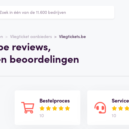
en
Vliegticket aanbieders
Vliegtickets.be
be reviews,
en beoordelingen
Bestelproces
Servic
10
10