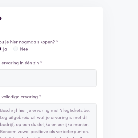
e
ou je hier nogmaals kopen? *
Ja
Nee
e ervaring in één zin *
e volledige ervaring *