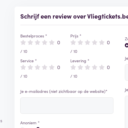
Schrijf een review over Vliegtickets.b
Bestelproces *
Prijs *
Z
0
0
/ 10
/ 10
J
Service *
Levering *
0
0
/ 10
/ 10
J
Je e-mailadres (niet zichtbaar op de website)*
es
Anoniem *