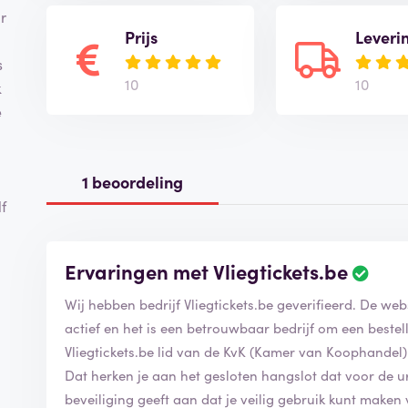
r
Prijs
Leveri
s
10
10
k
e
1 beoordeling
f
Ervaringen met Vliegtickets.be
Wij hebben bedrijf Vliegtickets.be
actief en het is een betrouwbaar bedrijf om een bestelling bij t
Vliegtickets.be lid van de KvK (Kamer van Koophandel)
Dat herken je aan het gesloten hangslot dat voor de url
beveiliging geeft aan dat je veilig gebruik kunt maken 