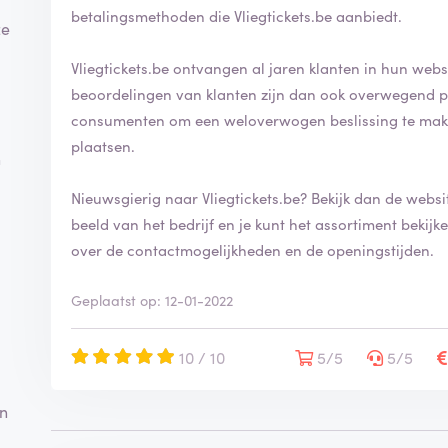
betalingsmethoden die Vliegtickets.be aanbiedt.
ze
Vliegtickets.be ontvangen al jaren klanten in hun webs
beoordelingen van klanten zijn dan ook overwegend positief. Door een review te schrij
consumenten om een weloverwogen beslissing te make
plaatsen.
n
Nieuwsgierig naar Vliegtickets.be? Bekijk dan de webs
beeld van het bedrijf en je kunt het assortiment bekijken. Op de website vind je ook meer infor
over de contactmogelijkheden en de openingstijden.
Geplaatst op: 12-01-2022
10 / 10
5/5
5/5
en