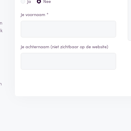
Ja
Nee
Je voornaam *
an
lk
Je achternaam (niet zichtbaar op de website)
n