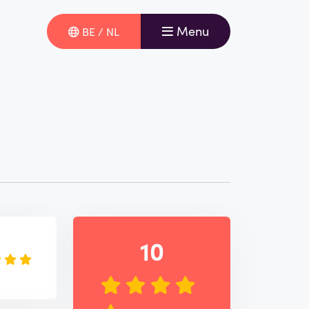
Menu
BE / NL
e
10