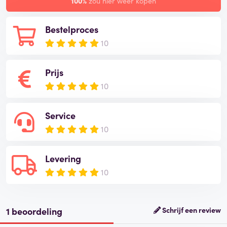
100%
zou hier weer kopen
Bestelproces
10
Prijs
10
Service
10
Levering
10
1 beoordeling
Schrijf een review