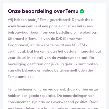
Onze beoordeling over Temu
B
e
Wij hebben bedrijf Temu geverifieerd. De webshop
o
o
www.temu.com
is al een poosje actief en het is een
r
betrouwbaar bedrijf om een bestelling bij te plaatsen.
d
Uiteraard is Temu lid van de KvK (Kamer van
e
Koophandel) en de website bevat een SSL/TSL-
l
i
certificaat. Dat herken je aan het gesloten hangslot dat
n
voor de url in de balk van de webbrowser staat. De
g
beveiliging geeft aan dat je veilig gebruik kunt maken
i
van alle bekende en veilige betalingsmethoden die
s
g
Temu aanbiedt.
e
v
Temu bedienen al jaren via de webshop klanten en ze
e
hebben een goede reputatie. De beoordelingen van
r
i
consumenten zijn dan ook overwegend positief. Door
f
een beoordeling te schrijven help jij consumenten om