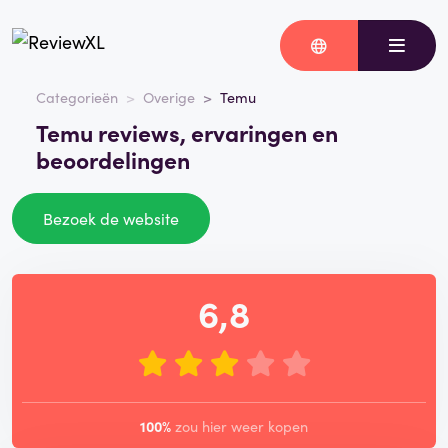
Categorieën
Overige
Temu
Temu reviews, ervaringen en
beoordelingen
Bezoek de website
6,8
100%
zou hier weer kopen