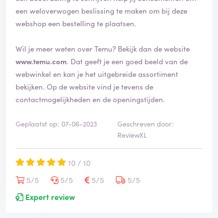
i
een weloverwogen beslissing te maken om bij deze
e
webshop een bestelling te plaatsen.
e
r
d
Wil je meer weten over Temu? Bekijk dan de website
www.temu.com
. Dat geeft je een goed beeld van de
webwinkel en kan je het uitgebreide assortiment
bekijken. Op de website vind je tevens de
contactmogelijkheden en de openingstijden.
Geplaatst op: 07-06-2023
Geschreven door:
ReviewXL
10 / 10
5/5
5/5
5/5
5/5
Expert review