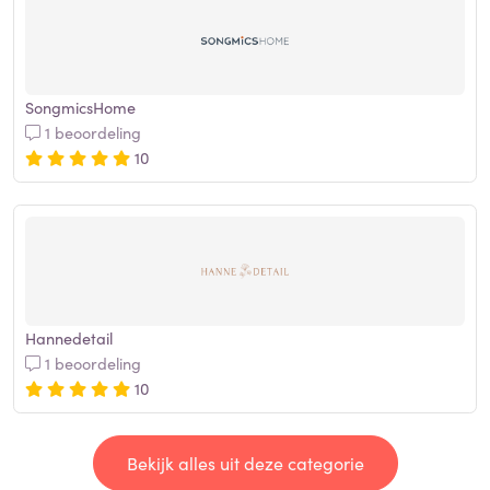
SongmicsHome
1 beoordeling
10
Hannedetail
1 beoordeling
10
Bekijk alles uit deze categorie