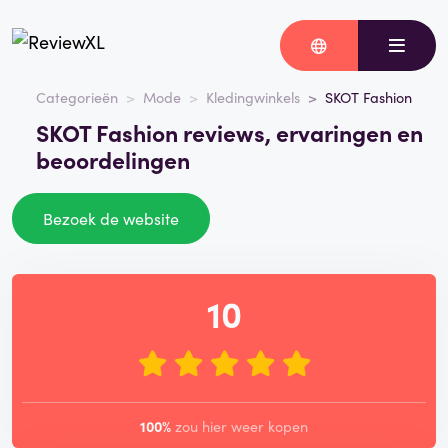
Categorieën
Mode
Kledingwinkels
SKOT Fashion
SKOT Fashion reviews, ervaringen en
beoordelingen
Bezoek de website
10
100%
zou hier weer kopen