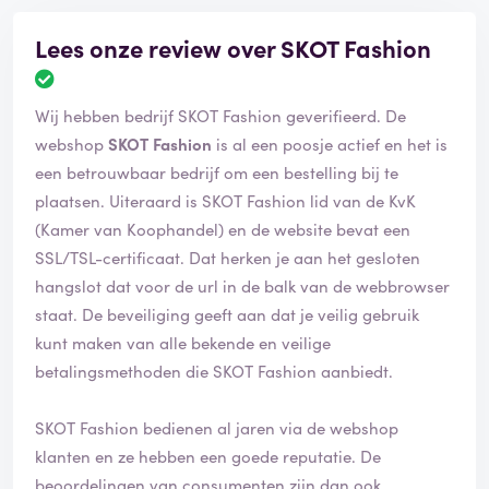
Lees onze review over SKOT Fashion
B
e
Wij hebben bedrijf SKOT Fashion geverifieerd. De
o
o
webshop
SKOT Fashion
is al een poosje actief en het is
r
een betrouwbaar bedrijf om een bestelling bij te
d
plaatsen. Uiteraard is SKOT Fashion lid van de KvK
e
(Kamer van Koophandel) en de website bevat een
l
i
SSL/TSL-certificaat. Dat herken je aan het gesloten
n
hangslot dat voor de url in de balk van de webbrowser
g
staat. De beveiliging geeft aan dat je veilig gebruik
i
kunt maken van alle bekende en veilige
s
g
betalingsmethoden die SKOT Fashion aanbiedt.
e
v
SKOT Fashion bedienen al jaren via de webshop
e
klanten en ze hebben een goede reputatie. De
r
i
beoordelingen van consumenten zijn dan ook