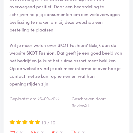
f
overwegend positief. Door een beoordeling te
i
schrijven help jij consumenten om een weloverwogen
e
beslissing te maken om bij deze webshop een
e
bestelling te plaatsen.
r
d
Wil je meer weten over SKOT Fashion? Bekijk dan de
website
SKOT Fashion
. Dat geeft je een goed beeld van
het bedrijf en je kunt het ruime assortiment bekijken.
Op de website vind je ook meer informatie over hoe je
contact met ze kunt opnemen en wat hun
openingstijden zijn.
Geplaatst op: 26-09-2022
Geschreven door:
ReviewXL
10 / 10
5/5
5/5
5/5
5/5