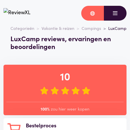
Categorieën
Vakantie & reizen
Campings
LuxCamp
LuxCamp reviews, ervaringen en
beoordelingen
10
100%
zou hier weer kopen
Bestelproces