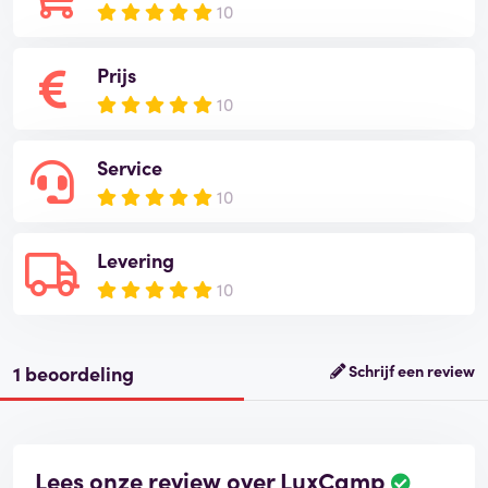
10
Prijs
10
Service
10
Levering
10
1 beoordeling
Schrijf een review
Lees onze review over LuxCamp