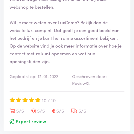
webshop te bestellen.
Wil je meer weten over LuxCamp? Bekijk dan de
website
lux-camp.nl
. Dat geeft je een goed beeld van
het bedrijf en je kunt het ruime assortiment bekijken.
Op de website vind je ook meer informatie over hoe je
contact met ze kunt opnemen en wat hun
openingstijden zijn.
Geplaatst op: 12-01-2022
Geschreven door:
ReviewXL
10 / 10
5/5
5/5
5/5
5/5
Expert review