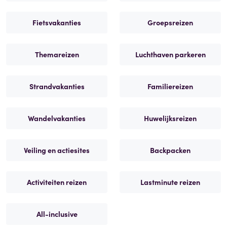
Fietsvakanties
Groepsreizen
Themareizen
Luchthaven parkeren
Strandvakanties
Familiereizen
Wandelvakanties
Huwelijksreizen
Veiling en actiesites
Backpacken
Activiteiten reizen
Lastminute reizen
All-inclusive