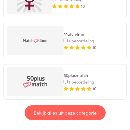
10
Match4me
1 beoordeling
10
50plusmatch
1 beoordeling
10
Bekijk alles uit deze categorie