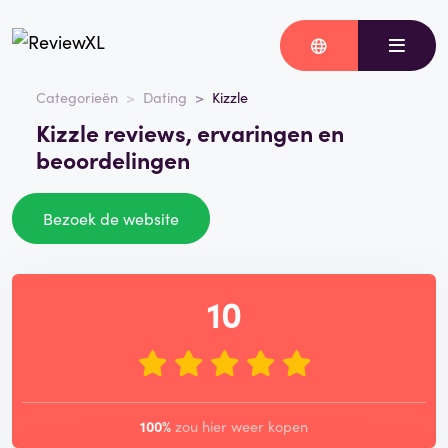
Categorieën
Dating
Kizzle
Kizzle reviews, ervaringen en
beoordelingen
Bezoek de website
10
100%
zou hier weer kopen